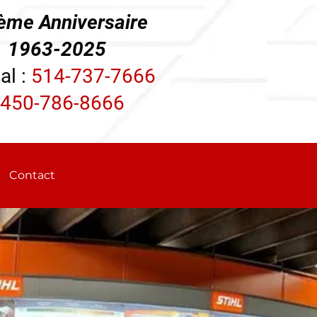
ème Anniversaire
3-2025
al :
514-737-7666
450-786-8666
Contact