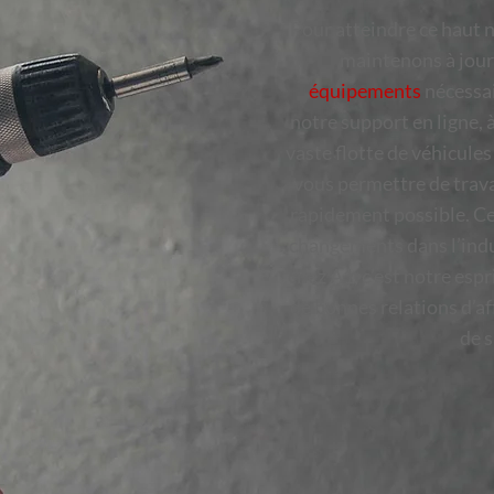
Pour atteindre ce haut n
maintenons à jour
équipements
nécessai
notre support en ligne, 
vaste flotte de véhicules
vous permettre de trava
rapidement possible. Ce
changements dans l’indus
chez A1, c’est notre espr
de bonnes relations d’af
de s