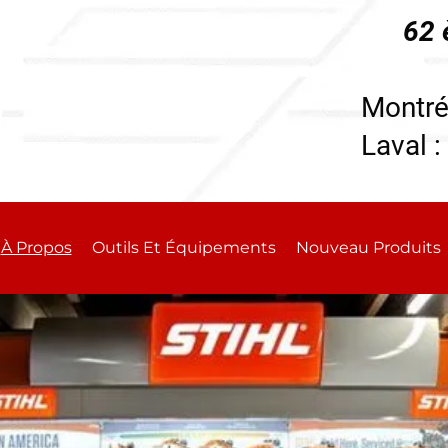
62 
196
Montré
Laval :
À Propos
Outils Et Équipements
Nouveau Produits