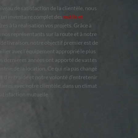
iveau de satisfaction de la clientèle, nous
 un inventaire complet des
outils et
res à la réalisation vos projets. Grâce à
à nos représentants sur la route et à notre
 de livraison, notre objectif premier est de
iller avec l'équipement approprié le plus
s dernières années ont apporté de vastes
trie de la location. Ce qui n’a pas changé
it d’entraide et notre volonté d’entretenir
faires avec notre clientèle, dans un climat
atisfaction mutuelle.