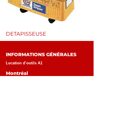
DETAPISSEUSE
INFORMATIONS GÉNÉRALES
Location d’outils A1
Montréal
6555 chemin de la Côte-de-Liesse
Montréal
, (
Québec
)
H4T 1E5
Téléphone :
514-737-7666
Téléc :
514-731-7415