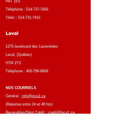
H4T 1E5
Téléphone :
514-737-7666
Téléc :
514-731-7415
Laval
1275 boulevard des Laurentides
Laval, (Québec)
H7M 2Y2
Téléphone :
450-786-8666
NOS COURRIELS
Général :
info@loca1.ca
(Réponse entre 24 et 48 hrs)
Recevables/Dépt.Crédit :
credit@loca1.ca
Emplois :
cv@loca1.ca