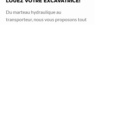
LOUEZ VOTRE EXCAVATRICE!
Du marteau hydraulique au
transporteur, nous vous proposons tout
le matériel d’excavation.
MATÉRIEL D’EXCAVATION
ÉQUIPEMENTS USAGÉS À
VENDRE