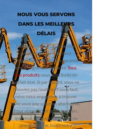
NOUS VOUS SERVONS
DANS LES MEILLEURS
DÉLAIS
Notre équipe a à cœur de vous
proposer un service client
irréprochable et de vous garantir
une très grande réactivité.
Tous
nos produits
vous sont livrés en
parfait état. Si par hasard, vous ne
trouviez pas l’outil qu’il vous faut,
nous nous engageons à trouver
avec vous une solution alternative.
Pour vos petits et gros chantiers,
que vous soyez un particulier ou
une entreprise, louez votre