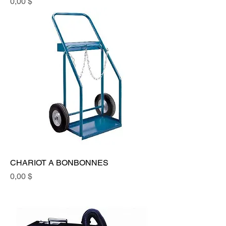
Prix
0,00 $
CHARIOT A BONBONNES
Prix
0,00 $