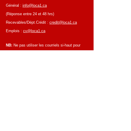
Général :
info@loca1.ca
(Réponse entre 24 et 48 hrs)
Recevables/Dépt.Crédit :
credit@loca1.ca
Emplois :
cv@loca1.ca
NB:
Ne pas utiliser les courriels si-haut pour
placer des commandes ou pour la cueillettes
d'équipements.
HEURES D’AFFAIRES
Du lundi au vendredi, de 6 h 30 à 16 h 00
Succursale de Laval
Du lundi au vendredi, de 7 h 00 à 16 h 00
Succursale de Montréal
Fermé les samedis