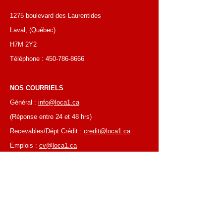
1275 boulevard des Laurentides
Laval, (Québec)
H7M 2Y2
Téléphone :
450-786-8666
NOS COURRIELS
Général :
info@loca1.ca
(Réponse entre 24 et 48 hrs)
Recevables/Dépt.Crédit :
credit@loca1.ca
Emplois :
cv@loca1.ca
NB:
Ne pas utiliser les courriels si-haut pour
placer des commandes ou pour la cueillettes
d'équipements.