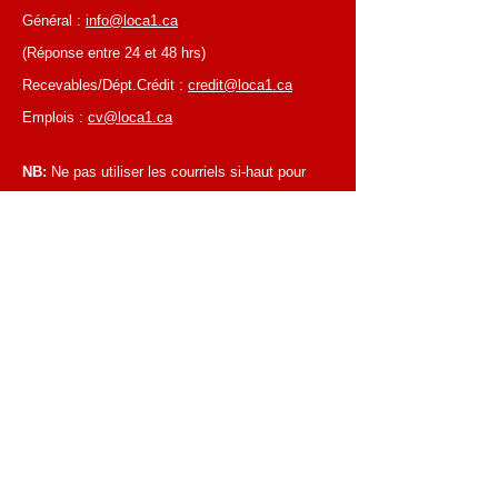
Général :
info@loca1.ca
(Réponse entre 24 et 48 hrs)
Recevables/Dépt.Crédit :
credit@loca1.ca
Emplois :
cv@loca1.ca
NB:
Ne pas utiliser les courriels si-haut pour
placer des commandes ou pour la cueillettes
d'équipements.
HEURES D’AFFAIRES
Du lundi au vendredi, de 6 h 30 à 16 h 00
Succursale de Laval
Du lundi au vendredi, de 7 h 00 à 16 h 00
Succursale de Montréal
Fermé les samedis