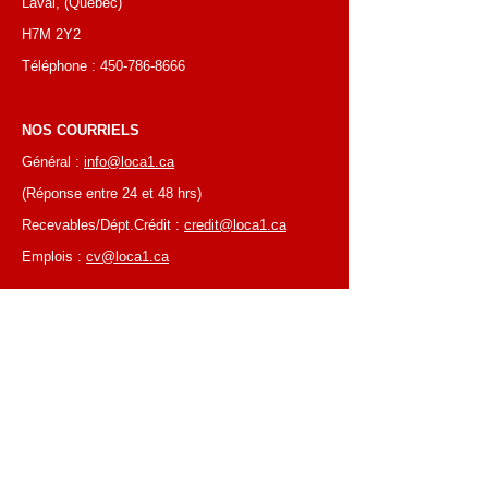
Laval, (Québec)
H7M 2Y2
Téléphone :
450-786-8666
NOS COURRIELS
Général :
info@loca1.ca
(Réponse entre 24 et 48 hrs)
Recevables/Dépt.Crédit :
credit@loca1.ca
Emplois :
cv@loca1.ca
NB:
Ne pas utiliser les courriels si-haut pour
placer des commandes ou pour la cueillettes
d'équipements.
HEURES D’AFFAIRES