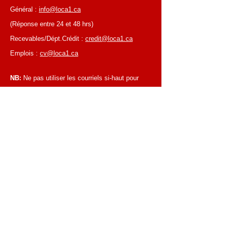
Général :
info@loca1.ca
(Réponse entre 24 et 48 hrs)
Recevables/Dépt.Crédit :
credit@loca1.ca
Emplois :
cv@loca1.ca
NB:
Ne pas utiliser les courriels si-haut pour
placer des commandes ou pour la cueillettes
d'équipements.
HEURES D’AFFAIRES
Du lundi au vendredi, de 6 h 30 à 16 h 00
Succursale de Laval
Du lundi au vendredi, de 7 h 00 à 16 h 00
Succursale de Montréal
Fermé les samedis