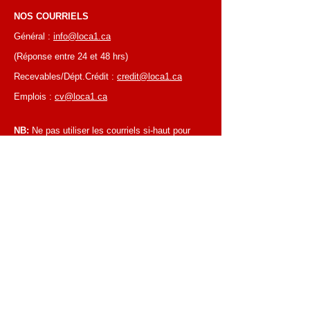
NOS COURRIELS
Général :
info@loca1.ca
(Réponse entre 24 et 48 hrs)
Recevables/Dépt.Crédit :
credit@loca1.ca
Emplois :
cv@loca1.ca
NB:
Ne pas utiliser les courriels si-haut pour
placer des commandes ou pour la cueillettes
d'équipements.
HEURES D’AFFAIRES
Du lundi au vendredi, de 6 h 30 à 16 h 00
Succursale de Laval
Du lundi au vendredi, de 7 h 00 à 16 h 00
Succursale de Montréal