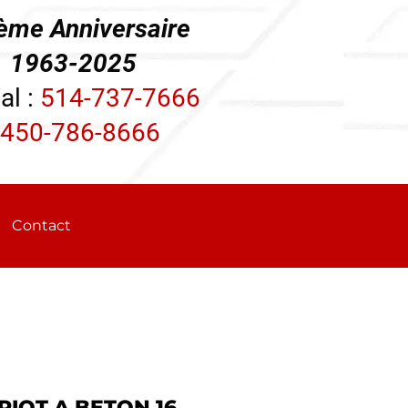
ème Anniversaire
3-2025
al :
514-737-7666
450-786-8666
Contact
RIOT A BETON 16