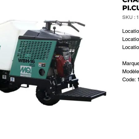
PI.C
SKU : 
Locatio
Locatio
Locatio
Marqu
Modèl
Code: 