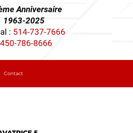
ème Anniversaire
3-2025
al :
514-737-7666
450-786-8666
Contact
AVATRICE 5