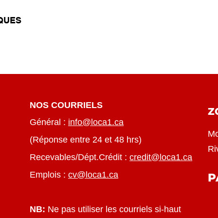
IQUES
NOS COURRIELS
Z
Général :
info@loca1.ca
Mo
(Réponse entre 24 et 48 hrs)
Ri
Recevables/Dépt.Crédit :
credit@loca1.ca
Emplois :
cv@loca1.ca
P
NB:
Ne pas utiliser les courriels si-haut