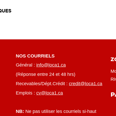
IQUES
NOS COURRIELS
Z
Général :
info@loca1.ca
Mo
(Réponse entre 24 et 48 hrs)
Ri
Recevables/Dépt.Crédit :
credit@loca1.ca
Emplois :
cv@loca1.ca
P
NB:
Ne pas utiliser les courriels si-haut