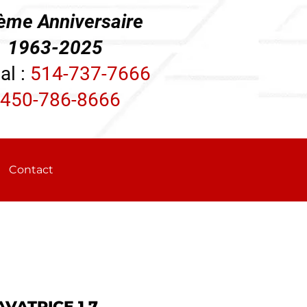
ème Anniversaire
3-2025
al :
514-737-7666
450-786-8666
Contact
VATRICE 1.7