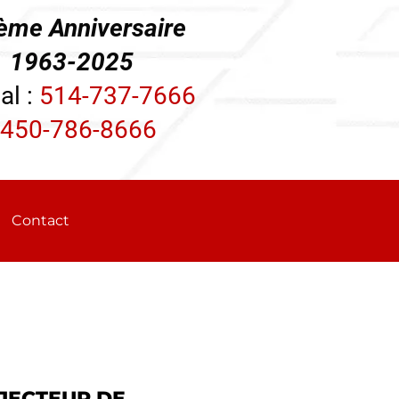
ème Anniversaire
3-2025
al :
514-737-7666
450-786-8666
Contact
JECTEUR DE