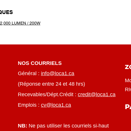
IQUES
2,000 LUMEN / 200W
NOS COURRIELS
Z
Général :
info@loca1.ca
Mo
(Réponse entre 24 et 48 hrs)
Ri
Recevables/Dépt.Crédit :
credit@loca1.ca
Emplois :
cv@loca1.ca
P
NB:
Ne pas utiliser les courriels si-haut