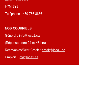
H7M 2Y2
Téléphone :
450-786-8666
NOS COURRIELS
Général :
info@loca1.ca
(Réponse entre 24 et 48 hrs)
Recevables/Dépt.Crédit :
credit@loca1.ca
Emplois :
cv@loca1.ca
NB:
Ne pas utiliser les courriels si-haut pour
placer des commandes ou pour la cueillettes
d'équipements.
HEURES D’AFFAIRES