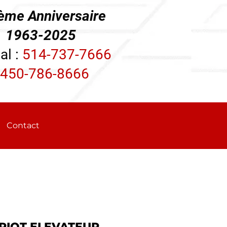
ème Anniversaire
3-2025
al :
514-737-7666
450-786-8666
Contact
RIOT ELEVATEUR