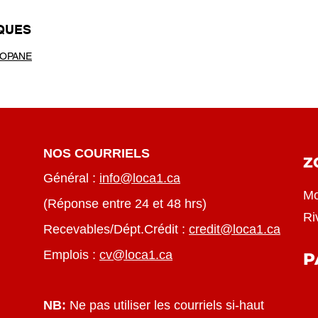
IQUES
ROPANE
NOS COURRIELS
Z
Général :
info@loca1.ca
Mo
(Réponse entre 24 et 48 hrs)
Ri
Recevables/Dépt.Crédit :
credit@loca1.ca
Emplois :
cv@loca1.ca
P
NB:
Ne pas utiliser les courriels si-haut