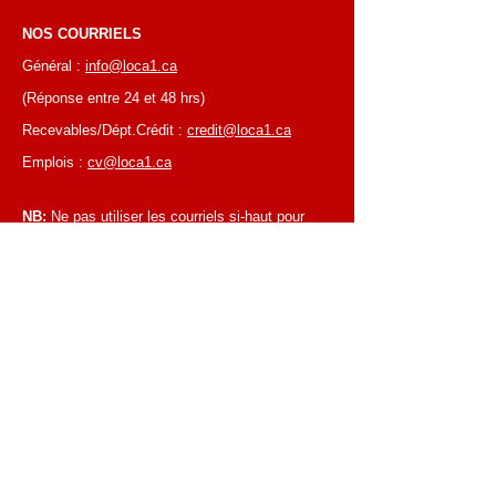
NOS COURRIELS
Général :
info@loca1.ca
(Réponse entre 24 et 48 hrs)
Recevables/Dépt.Crédit :
credit@loca1.ca
Emplois :
cv@loca1.ca
NB:
Ne pas utiliser les courriels si-haut pour
placer des commandes ou pour la cueillettes
d'équipements.
HEURES D’AFFAIRES
Du lundi au vendredi, de 6 h 30 à 16 h 00
Succursale de Laval
Du lundi au vendredi, de 7 h 00 à 16 h 00