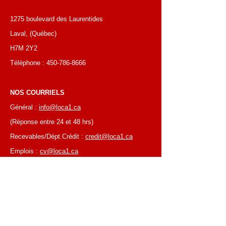
1275 boulevard des Laurentides
Laval, (Québec)
H7M 2Y2
Téléphone :
450-786-8666
NOS COURRIELS
Général :
info@loca1.ca
(Réponse entre 24 et 48 hrs)
Recevables/Dépt.Crédit :
credit@loca1.ca
Emplois :
cv@loca1.ca
NB:
Ne pas utiliser les courriels si-haut pour
placer des commandes ou pour la cueillettes
d'équipements.