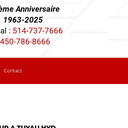
ème Anniversaire
3-2025
al :
514-737-7666
450-786-8666
Contact
UR A TUYAU HYD.