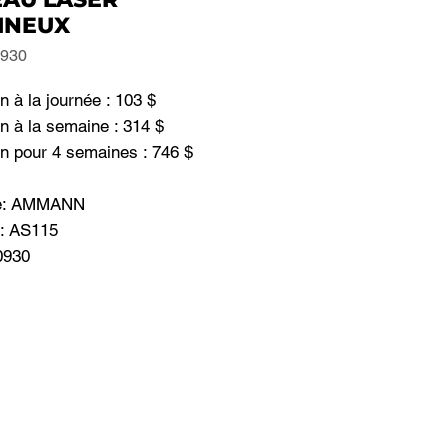
INEUX
0930
n à la journée : 103 $
n à la semaine : 314 $
on pour 4 semaines : 746 $
e: AMMANN
: AS115
0930