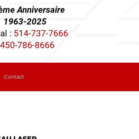
ème Anniversaire
3-2025
al :
514-737-7666
450-786-8666
Contact
EAU LASER