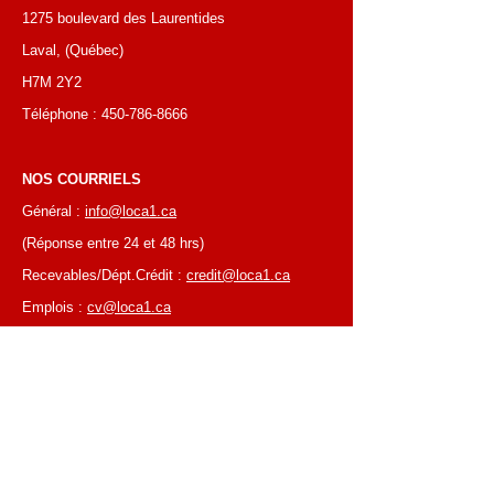
1275 boulevard des Laurentides
Laval, (Québec)
H7M 2Y2
Téléphone :
450-786-8666
NOS COURRIELS
Général :
info@loca1.ca
(Réponse entre 24 et 48 hrs)
Recevables/Dépt.Crédit :
credit@loca1.ca
Emplois :
cv@loca1.ca
NB:
Ne pas utiliser les courriels si-haut pour
placer des commandes ou pour la cueillettes
d'équipements.