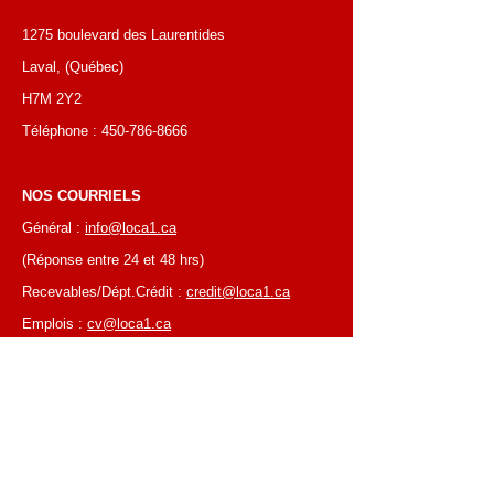
1275 boulevard des Laurentides
Laval, (Québec)
H7M 2Y2
Téléphone :
450-786-8666
NOS COURRIELS
Général :
info@loca1.ca
(Réponse entre 24 et 48 hrs)
Recevables/Dépt.Crédit :
credit@loca1.ca
Emplois :
cv@loca1.ca
NB:
Ne pas utiliser les courriels si-haut pour
placer des commandes ou pour la cueillettes
d'équipements.