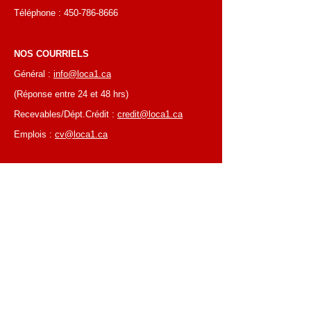
Téléphone :
450-786-8666
NOS COURRIELS
Général :
info@loca1.ca
(Réponse entre 24 et 48 hrs)
Recevables/Dépt.Crédit :
credit@loca1.ca
Emplois :
cv@loca1.ca
NB:
Ne pas utiliser les courriels si-haut pour
placer des commandes ou pour la cueillettes
d'équipements.
HEURES D’AFFAIRES
Du lundi au vendredi, de 6 h 30 à 16 h 00
Succursale de Laval