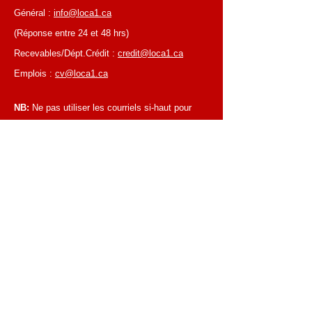
Général :
info@loca1.ca
(Réponse entre 24 et 48 hrs)
Recevables/Dépt.Crédit :
credit@loca1.ca
Emplois :
cv@loca1.ca
NB:
Ne pas utiliser les courriels si-haut pour
placer des commandes ou pour la cueillettes
d'équipements.
HEURES D’AFFAIRES
Du lundi au vendredi, de 6 h 30 à 16 h 00
Succursale de Laval
Du lundi au vendredi, de 7 h 00 à 16 h 00
Succursale de Montréal
Fermé les samedis