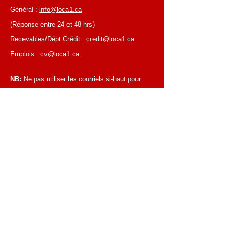
Général :
info@loca1.ca
(Réponse entre 24 et 48 hrs)
Recevables/Dépt.Crédit :
credit@loca1.ca
Emplois :
cv@loca1.ca
NB:
Ne pas utiliser les courriels si-haut pour
placer des commandes ou pour la cueillettes
d'équipements.
HEURES D’AFFAIRES
Du lundi au vendredi, de 6 h 30 à 16 h 00
Succursale de Laval
Du lundi au vendredi, de 7 h 00 à 16 h 00
Succursale de Montréal
Fermé les samedis