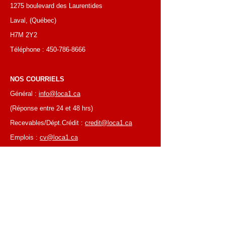
1275 boulevard des Laurentides
Laval, (Québec)
H7M 2Y2
Téléphone :
450-786-8666
NOS COURRIELS
Général :
info@loca1.ca
(Réponse entre 24 et 48 hrs)
Recevables/Dépt.Crédit :
credit@loca1.ca
Emplois :
cv@loca1.ca
NB:
Ne pas utiliser les courriels si-haut pour
placer des commandes ou pour la cueillettes
d'équipements.
HEURES D’AFFAIRES