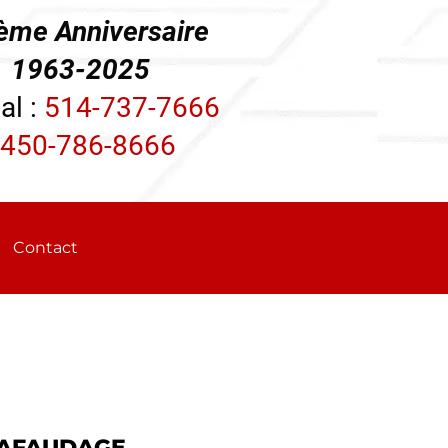
ème Anniversaire
3-2025
al :
514-737-7666
450-786-8666
Contact
AFAUDAGE