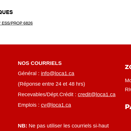
IQUES
ESS/PROP. 6826
NOS COURRIELS
Z
Général :
info@loca1.ca
Mo
(Réponse entre 24 et 48 hrs)
Ri
Recevables/Dépt.Crédit :
credit@loca1.ca
Emplois :
cv@loca1.ca
P
NB:
Ne pas utiliser les courriels si-haut