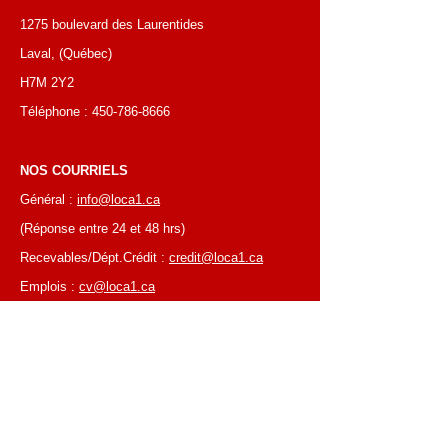
1275 boulevard des Laurentides
Laval, (Québec)
H7M 2Y2
Téléphone :
450-786-8666
NOS COURRIELS
Général :
info@loca1.ca
(Réponse entre 24 et 48 hrs)
Recevables/Dépt.Crédit :
credit@loca1.ca
Emplois :
cv@loca1.ca
NB:
Ne pas utiliser les courriels si-haut pour
placer des commandes ou pour la cueillettes
d'équipements.