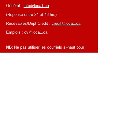
Général :
info@loca1.ca
(Réponse entre 24 et 48 hrs)
Recevables/Dépt.Crédit :
credit@loca1.ca
Emplois :
cv@loca1.ca
NB:
Ne pas utiliser les courriels si-haut pour
placer des commandes ou pour la cueillettes
d'équipements.
HEURES D’AFFAIRES
Du lundi au vendredi, de 6 h 30 à 16 h 00
Succursale de Laval
Du lundi au vendredi, de 7 h 00 à 16 h 00
Succursale de Montréal
Fermé les samedis