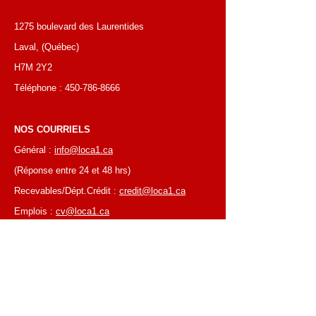
1275 boulevard des Laurentides
Laval, (Québec)
H7M 2Y2
Téléphone :
450-786-8666
NOS COURRIELS
Général :
info@loca1.ca
(Réponse entre 24 et 48 hrs)
Recevables/Dépt.Crédit :
credit@loca1.ca
Emplois :
cv@loca1.ca
NB:
Ne pas utiliser les courriels si-haut pour
placer des commandes ou pour la cueillettes
d'équipements.