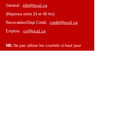
Général :
info@loca1.ca
(Réponse entre 24 et 48 hrs)
Recevables/Dépt.Crédit :
credit@loca1.ca
Emplois :
cv@loca1.ca
NB:
Ne pas utiliser les courriels si-haut pour
placer des commandes ou pour la cueillettes
d'équipements.
HEURES D’AFFAIRES
Du lundi au vendredi, de 6 h 30 à 16 h 00
Succursale de Laval
Du lundi au vendredi, de 7 h 00 à 16 h 00
Succursale de Montréal
Fermé les samedis